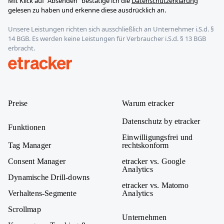
Mit Klick auf “Absenden” bestätige ich die
Datenschutzerklärung
Mail-
gelesen zu haben und erkenne diese ausdrücklich an.
Adresse
Unsere Leistungen richten sich ausschließlich an Unternehmer i.S.d. §
E-
14 BGB. Es werden keine Leistungen für Verbraucher i.S.d. § 13 BGB
Mail-
erbracht.
Adresse
etracker
Preise
Warum etracker
Datenschutz by etracker
Funktionen
Einwilligungsfrei und
Tag Manager
rechtskonform
Consent Manager
etracker vs. Google
Analytics
Dynamische Drill-downs
etracker vs. Matomo
Verhaltens-Segmente
Analytics
Scrollmap
Unternehmen