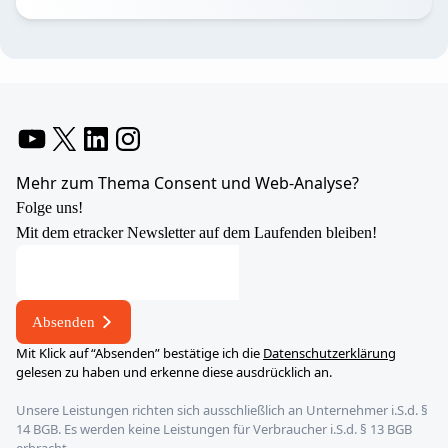
YouTube
X
LinkedIn
Instagram
Mehr zum Thema Consent und Web-Analyse?
Folge uns!
Mit dem etracker Newsletter auf dem Laufenden bleiben!
E-
Mail-
Adresse
Absenden
E-
Mit Klick auf “Absenden” bestätige ich die
Datenschutzerklärung
Mail-
gelesen zu haben und erkenne diese ausdrücklich an.
Adresse
Unsere Leistungen richten sich ausschließlich an Unternehmer i.S.d. §
E-
14 BGB. Es werden keine Leistungen für Verbraucher i.S.d. § 13 BGB
Mail-
erbracht.