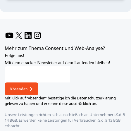
YouTube
X
LinkedIn
Instagram
Mehr zum Thema Consent und Web-Analyse?
Folge uns!
Mit dem etracker Newsletter auf dem Laufenden bleiben!
E-
Mail-
Adresse
Absenden
E-
Mit Klick auf “Absenden” bestätige ich die
Datenschutzerklärung
Mail-
gelesen zu haben und erkenne diese ausdrücklich an.
Adresse
Unsere Leistungen richten sich ausschließlich an Unternehmer i.S.d. §
*
14 BGB. Es werden keine Leistungen für Verbraucher i.S.d. § 13 BGB
erbracht.