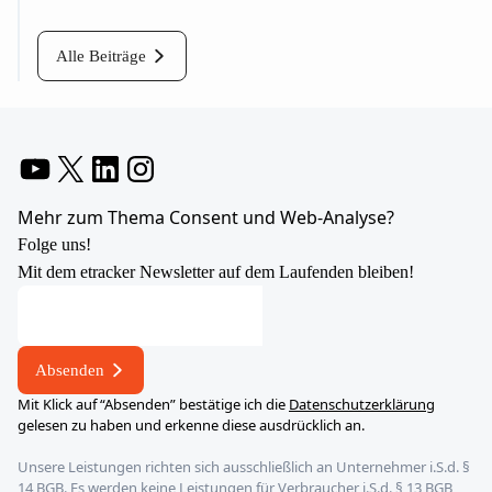
Alle Beiträge
YouTube
X
LinkedIn
Instagram
Mehr zum Thema Consent und Web-Analyse?
Folge uns!
Mit dem etracker Newsletter auf dem Laufenden bleiben!
E-
Mail-
Adresse
Absenden
*
Mit Klick auf “Absenden” bestätige ich die
Datenschutzerklärung
*
gelesen zu haben und erkenne diese ausdrücklich an.
Unsere Leistungen richten sich ausschließlich an Unternehmer i.S.d. §
14 BGB. Es werden keine Leistungen für Verbraucher i.S.d. § 13 BGB