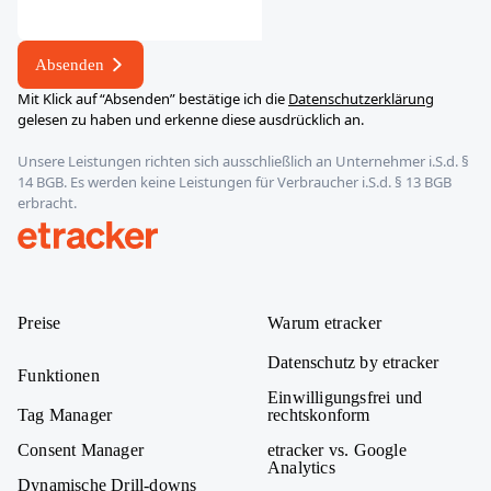
Mail-
Adresse
Absenden
E-
Mit Klick auf “Absenden” bestätige ich die
Datenschutzerklärung
Mail-
gelesen zu haben und erkenne diese ausdrücklich an.
Adresse
Unsere Leistungen richten sich ausschließlich an Unternehmer i.S.d. §
E-
14 BGB. Es werden keine Leistungen für Verbraucher i.S.d. § 13 BGB
Mail-
erbracht.
Adresse
etracker
Preise
Warum etracker
Datenschutz by etracker
Funktionen
Einwilligungsfrei und
Tag Manager
rechtskonform
Consent Manager
etracker vs. Google
Analytics
Dynamische Drill-downs