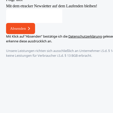
Mit dem etracker Newsletter auf dem Laufenden bleiben!
E-
Mail-
Adresse
Absenden
E-
Mit Klick auf “Absenden” bestätige ich die
Datenschutzerklärung
gelese
Mail-
erkenne diese ausdrücklich an.
Adresse
Unsere Leistungen richten sich ausschließlich an Unternehmer i.S.d. § 
E-
keine Leistungen für Verbraucher i.S.d. § 13 BGB erbracht.
Mail-
Adresse