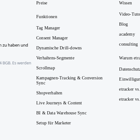
Preise
Wissen
Video-Tuto
Funktionen
Blog
Tag Manager
academy
Consent Manager
consulting
n zu haben und
Dynamische Drill-downs
Verhaltens-Segmente
Warum etr
14 BGB. Es werden
Scrollmap
Datenschut
Kampagnen-Tracking & Conversion
Einwilligu
Sync
etracker vs
Shopverhalten
etracker v
Live Journeys & Content
BI & Data Warehouse Sync
Setup für Marketer