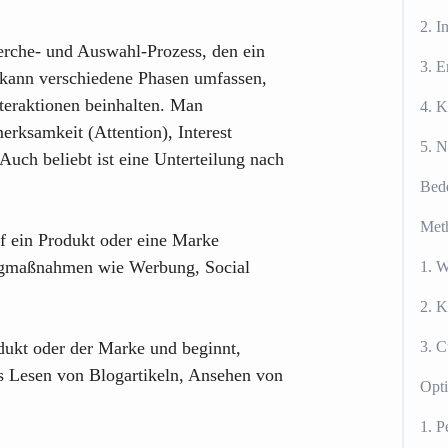
2. I
rche- und Auswahl-Prozess, den ein
3. E
 kann verschiedene Phasen umfassen,
teraktionen beinhalten. Man
4. K
ksamkeit (Attention), Interest
5. N
Auch beliebt ist eine Unterteilung nach
Bede
Meth
f ein Produkt oder eine Marke
ngmaßnahmen wie Werbung, Social
1. 
2. 
dukt oder der Marke und beginnt,
3. 
s Lesen von Blogartikeln, Ansehen von
Opti
1. P