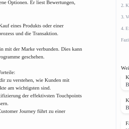
ene Optionen. Er liest Bewertungen,
2. K
3. V
Kauf eines Produkts oder einer
4. E
prozess und die Transaktion.
Fazi
hin mit der Marke verbunden. Dies kann
programme geschehen.
Wei
orteile:
K
 dir zu verstehen, wie Kunden mit
B
kte am wichtigsten sind.
ifizierung der effektivsten Touchpoints
K
ern.
B
ustomer Journey führt zu einer
F