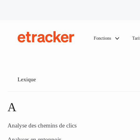
Les éléments de base sont les suivants
Fonctions
Tari
etracker
Lexique
A
Analyse des chemins de clics
Analyses en entonnoir