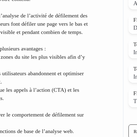
A
l’analyse de l’activité de défilement des
F
ateurs font défiler une page vers le bas et
D
e visible et pendant combien de temps.
T
lusieurs avantages :
I
 zones du site les plus visibles afin d’y
T
utilisateurs abandonnent et optimiser
I
.
e les appels à l’action (CTA) et les
F
s.
T
trer le comportement de défilement sur
onctions de base de l’analyse web.
R