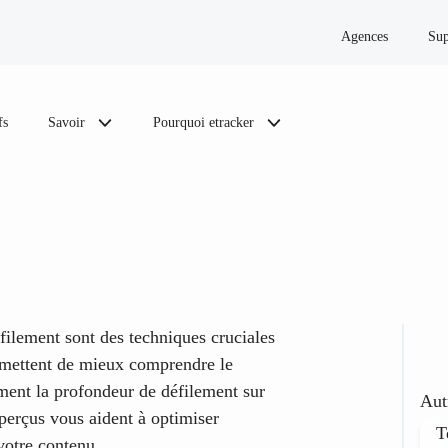
Agences
Sup
fs
Savoir
Pourquoi etracker
filement sont des techniques cruciales
rmettent de mieux comprendre le
ment la profondeur de défilement sur
Aut
aperçus vous aident à optimiser
T
 votre contenu.