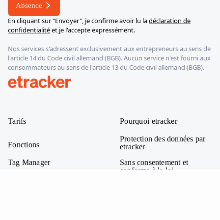
électronique
Absence
En cliquant sur "Envoyer", je confirme avoir lu la
déclaration de
confidentialité
et je l'accepte expressément.
Nos services s'adressent exclusivement aux entrepreneurs au sens de
l'article 14 du Code civil allemand (BGB). Aucun service n'est fourni aux
consommateurs au sens de l'article 13 du Code civil allemand (BGB).
etracker
Tarifs
Pourquoi etracker
Protection des données par
Fonctions
etracker
Tag Manager
Sans consentement et
conforme à la loi
Consent Manager
etracker vs. Google
Drill-downs dynamiques
Analytics
Segments de comportement
etracker vs. Matomo
Analytics