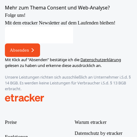
YouTube
X
LinkedIn
Instagram
Mehr zum Thema Consent und Web-Analyse?
Folge uns!
Mit dem etracker Newsletter auf dem Laufenden bleiben!
E-
Mail-
Adresse
Absenden
E-
Mit Klick auf “Absenden” bestätige ich die
Datenschutzerklärung
Mail-
gelesen zu haben und erkenne diese ausdrücklich an.
Adresse
Unsere Leistungen richten sich ausschließlich an Unternehmer i.S.d. §
E-
14 BGB. Es werden keine Leistungen für Verbraucher i.S.d. § 13 BGB
Mail-
erbracht.
Adresse
etracker
Preise
Warum etracker
Datenschutz by etracker
Funktionen