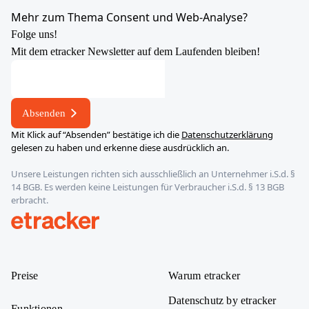
YouTube
X
LinkedIn
Instagram
Mehr zum Thema Consent und Web-Analyse?
Folge uns!
Mit dem etracker Newsletter auf dem Laufenden bleiben!
E-
Mail-
Adresse
Absenden
*
Mit Klick auf “Absenden” bestätige ich die
Datenschutzerklärung
E-
gelesen zu haben und erkenne diese ausdrücklich an.
Mail-
Unsere Leistungen richten sich ausschließlich an Unternehmer i.S.d. §
Adresse
14 BGB. Es werden keine Leistungen für Verbraucher i.S.d. § 13 BGB
erbracht.
etracker
Preise
Warum etracker
Datenschutz by etracker
Funktionen