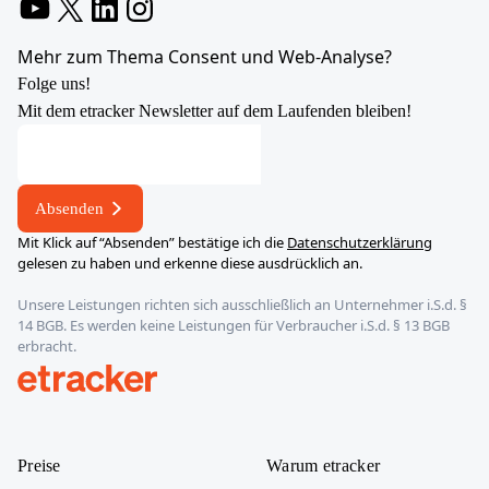
YouTube
X
LinkedIn
Instagram
Mehr zum Thema Consent und Web-Analyse?
Folge uns!
Mit dem etracker Newsletter auf dem Laufenden bleiben!
E-
Mail-
Adresse
Absenden
E-
Mit Klick auf “Absenden” bestätige ich die
Datenschutzerklärung
Mail-
gelesen zu haben und erkenne diese ausdrücklich an.
Adresse
Unsere Leistungen richten sich ausschließlich an Unternehmer i.S.d. §
*
14 BGB. Es werden keine Leistungen für Verbraucher i.S.d. § 13 BGB
erbracht.
etracker
Preise
Warum etracker