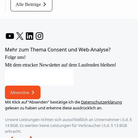
Alle Beiträge
YouTube
X
LinkedIn
Instagram
Mehr zum Thema Consent und Web-Analyse?
Folge uns!
Mit dem etracker Newsletter auf dem Laufenden bleiben!
E-
Mail-
Adresse
Absenden
E-
Mit Klick auf “Absenden” bestätige ich die
Datenschutzerklärung
Mail-
gelesen zu haben und erkenne diese ausdrücklich an.
Adresse
Unsere Leistungen richten sich ausschließlich an Unternehmer i.S.d. §
E-
14 BGB. Es werden keine Leistungen für Verbraucher i.S.d. § 13 BGB
Mail-
erbracht.