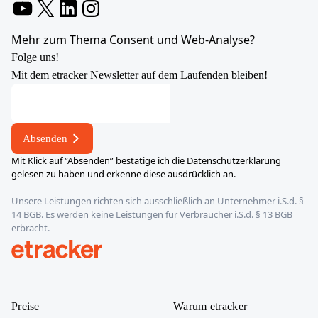
YouTube
X
LinkedIn
Instagram
Mehr zum Thema Consent und Web-Analyse?
Folge uns!
Mit dem etracker Newsletter auf dem Laufenden bleiben!
E-
Mail-
Adresse
Absenden
E-
Mit Klick auf “Absenden” bestätige ich die
Datenschutzerklärung
Mail-
gelesen zu haben und erkenne diese ausdrücklich an.
Adresse
Unsere Leistungen richten sich ausschließlich an Unternehmer i.S.d. §
*
14 BGB. Es werden keine Leistungen für Verbraucher i.S.d. § 13 BGB
erbracht.
etracker
Preise
Warum etracker