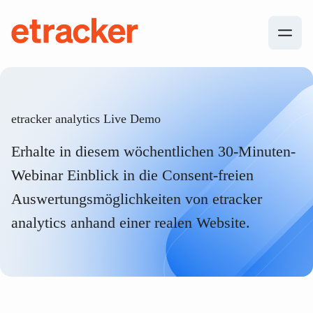
Zum Inhalt springen
etracker
etracker analytics Live Demo
Erhalte in diesem wöchentlichen 30-Minuten-
Webinar Einblick in die Consent-freien
Auswertungsmöglichkeiten von etracker
analytics anhand einer realen Website.