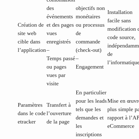
des
objectifs non
Installation
événements
monétaires
facile sans
Création de
et des pages
ou processus
modification 
site web
vues
de
code source,
cible dans
enregistrés
commande
indépendamm
l’application
–
(check-out)
de
Temps passé
–
l’informatiqu
ou pages
Engagement
vues par
visite
En particulier
pour les leads
Mise en œuvr
Paramètres
Transfert à
tels que les
plus simple p
dans le code
l’ouverture
demandes et
rapport à l’A
etracker
de la page
les
eCommerce
inscriptions