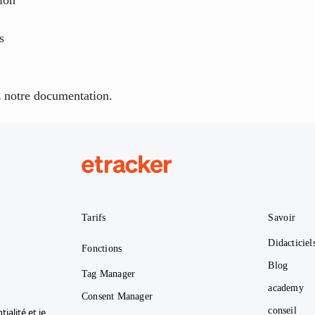
s
z notre
documentation
.
etracker
Tarifs
Savoir
Didacticiel
Fonctions
Blog
Tag Manager
academy
Consent Manager
conseil
tialité
et je