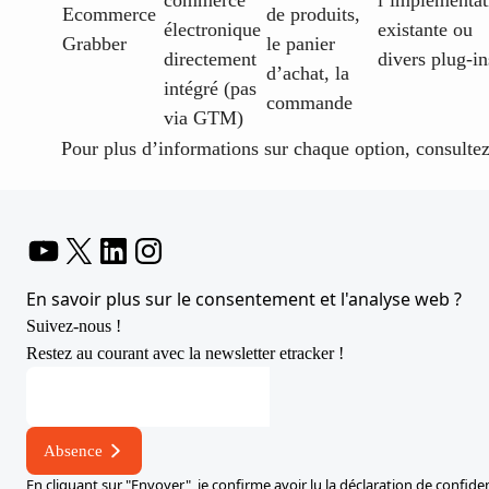
Ecommerce
de produits,
électronique
existante ou
Grabber
le panier
directement
divers plug-in
d’achat, la
intégré (pas
commande
via GTM)
Pour plus d’informations sur chaque option, consulte
YouTube
X
LinkedIn
Instagram
En savoir plus sur le consentement et l'analyse web ?
Suivez-nous !
Restez au courant avec la newsletter etracker !
Adresse
électronique
électronique
Absence
En cliquant sur "Envoyer", je confirme avoir lu la
déclaration de confiden