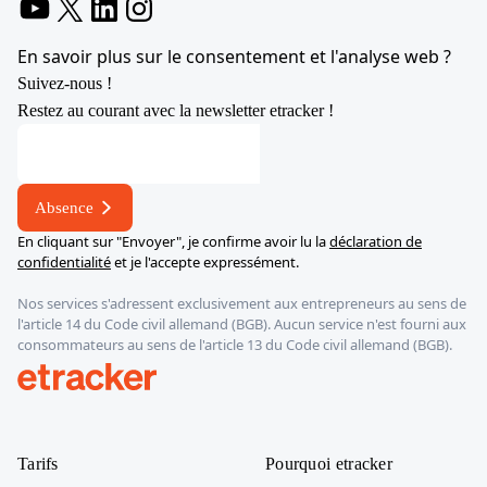
YouTube
X
LinkedIn
Instagram
En savoir plus sur le consentement et l'analyse web ?
Suivez-nous !
Restez au courant avec la newsletter etracker !
Adresse
*
*
Absence
En cliquant sur "Envoyer", je confirme avoir lu la
déclaration de
confidentialité
et je l'accepte expressément.
Nos services s'adressent exclusivement aux entrepreneurs au sens de
l'article 14 du Code civil allemand (BGB). Aucun service n'est fourni aux
consommateurs au sens de l'article 13 du Code civil allemand (BGB).
etracker
Tarifs
Pourquoi etracker